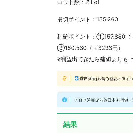
ロット数：５Lot
損切ポイント：155.260
利確ポイント：①157.880（＋
③160.530（＋3293円）
※利益出てきたら建値よりも
週末50pips含み益あり10p
ヒロセ通商なら休日中も指値・
結果