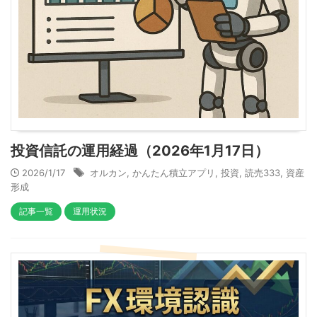
投資信託の運用経過（2026年1月17日）
2026/1/17
オルカン
,
かんたん積立アプリ
,
投資
,
読売333
,
資産
形成
記事一覧
運用状況