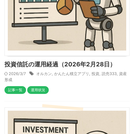
投資信託の運用経過（2026年2月28日）
2026/3/7
オルカン
,
かんたん積立アプリ
,
投資
,
読売333
,
資産
形成
記事一覧
運用状況