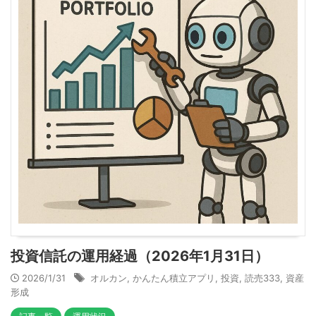
投資信託の運用経過（2026年1月31日）
2026/1/31
オルカン
,
かんたん積立アプリ
,
投資
,
読売333
,
資産
形成