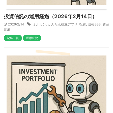
投資信託の運用経過（2026年2月14日）
2026/2/14
オルカン
,
かんたん積立アプリ
,
投資
,
読売333
,
資産
形成
記事一覧
運用状況