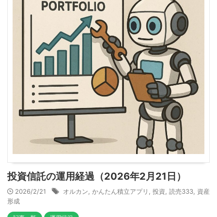
投資信託の運用経過（2026年2月21日）
2026/2/21
オルカン
,
かんたん積立アプリ
,
投資
,
読売333
,
資産
形成