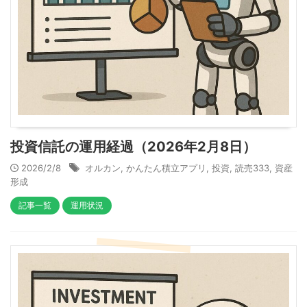
投資信託の運用経過（2026年2月8日）
2026/2/8
オルカン
,
かんたん積立アプリ
,
投資
,
読売333
,
資産
形成
記事一覧
運用状況