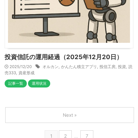
投資信託の運用経過（2025年12月20日）
2025/12/20
オルカン
,
かんたん積立アプリ
,
投信工房
,
投資
,
読
売333
,
資産形成
記事一覧
運用状況
Next »
1
2
…
7