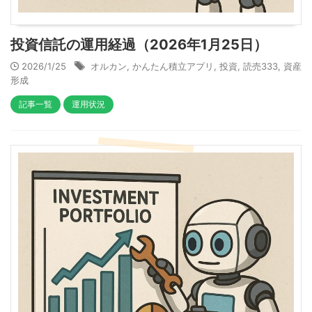
投資信託の運用経過（2026年1月25日）
2026/1/25
オルカン
,
かんたん積立アプリ
,
投資
,
読売333
,
資産
形成
記事一覧
運用状況