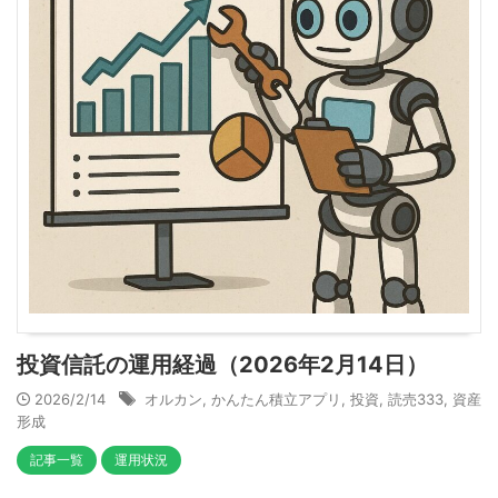
投資信託の運用経過（2026年2月14日）
2026/2/14
オルカン
,
かんたん積立アプリ
,
投資
,
読売333
,
資産
形成
記事一覧
運用状況