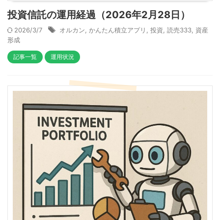
投資信託の運用経過（2026年2月28日）
2026/3/7
オルカン
,
かんたん積立アプリ
,
投資
,
読売333
,
資産
形成
記事一覧
運用状況