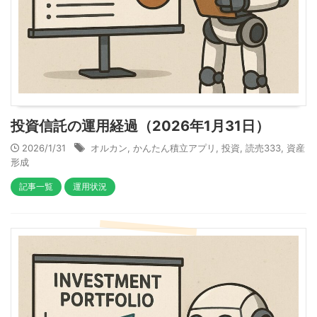
投資信託の運用経過（2026年1月31日）
2026/1/31
オルカン
,
かんたん積立アプリ
,
投資
,
読売333
,
資産
形成
記事一覧
運用状況