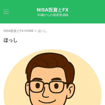
NISA投資とFX
30歳からの資産形成録
NISA投資とFX HOME
>
ほっし
ほっし