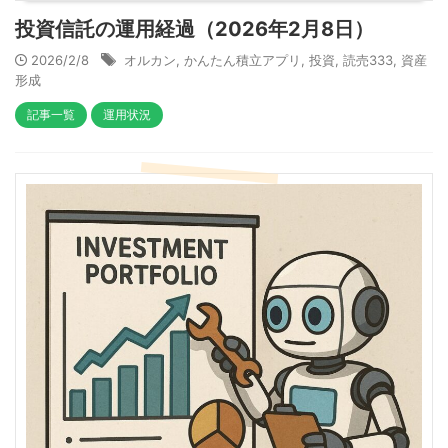
投資信託の運用経過（2026年2月8日）
2026/2/8
オルカン
,
かんたん積立アプリ
,
投資
,
読売333
,
資産
形成
記事一覧
運用状況