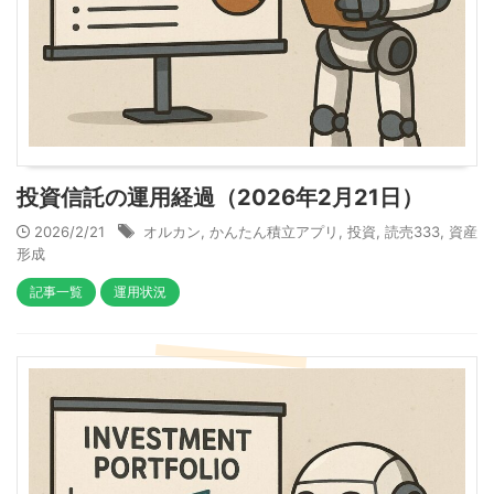
投資信託の運用経過（2026年2月21日）
2026/2/21
オルカン
,
かんたん積立アプリ
,
投資
,
読売333
,
資産
形成
記事一覧
運用状況