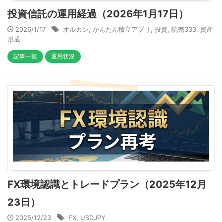
投資信託の運用経過（2026年1月17日）
2026/1/17
オルカン
,
かんたん積立アプリ
,
投資
,
読売333
,
資産
形成
記事一覧
運用状況
FX環境認識とトレードプラン（2025年12月
23日）
2025/12/23
FX
,
USDJPY