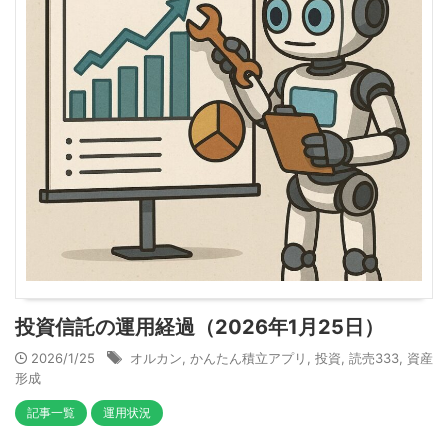
投資信託の運用経過（2026年1月25日）
2026/1/25
オルカン
,
かんたん積立アプリ
,
投資
,
読売333
,
資産
形成
記事一覧
運用状況