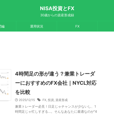
NISA投資とFX
30歳からの資産形成録
門編
運用状況
FX
4時間足の形が違う？兼業トレーダ
ーにおすすめのFX会社｜NYCL対応
を比較
2025/12/15
FX
,
投資
,
資産形成
兼業トレーダー必見！日足じゃチャンスが少ないし、1
時間足じゃ忙しすぎる…。そんなあなたに最適なのが“4