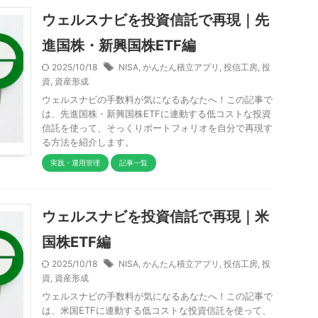
ウェルスナビを投資信託で再現｜先
進国株・新興国株ETF編
2025/10/18
NISA
,
かんたん積立アプリ
,
投信工房
,
投
資
,
資産形成
ウェルスナビの手数料が気になるあなたへ！この記事で
は、先進国株・新興国株ETFに連動する低コストな投資
信託を使って、そっくりポートフォリオを自分で再現す
る方法を紹介します。
実践・運用管理
記事一覧
ウェルスナビを投資信託で再現｜米
国株ETF編
2025/10/18
NISA
,
かんたん積立アプリ
,
投信工房
,
投
資
,
資産形成
ウェルスナビの手数料が気になるあなたへ！この記事で
は、米国ETFに連動する低コストな投資信託を使って、