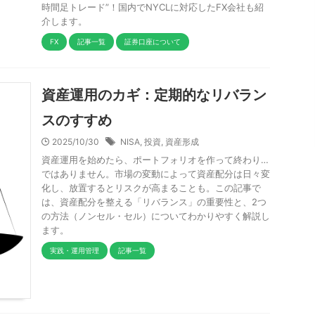
時間足トレード”！国内でNYCLに対応したFX会社も紹
介します。
FX
記事一覧
証券口座について
資産運用のカギ：定期的なリバラン
スのすすめ
2025/10/30
NISA
,
投資
,
資産形成
資産運用を始めたら、ポートフォリオを作って終わり…
ではありません。市場の変動によって資産配分は日々変
化し、放置するとリスクが高まることも。この記事で
は、資産配分を整える「リバランス」の重要性と、2つ
の方法（ノンセル・セル）についてわかりやすく解説し
ます。
実践・運用管理
記事一覧