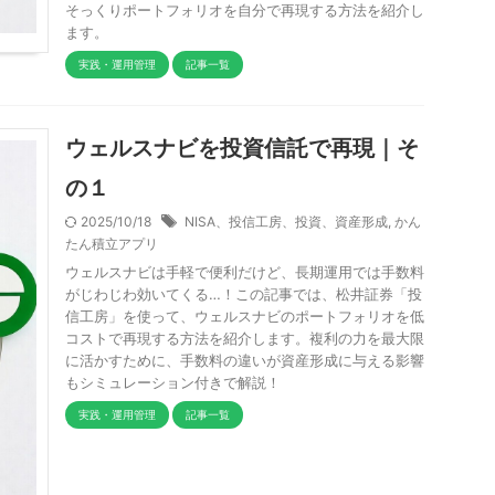
そっくりポートフォリオを自分で再現する方法を紹介し
ます。
実践・運用管理
記事一覧
ウェルスナビを投資信託で再現｜そ
の１
2025/10/18
NISA、投信工房、投資、資産形成
,
かん
たん積立アプリ
ウェルスナビは手軽で便利だけど、長期運用では手数料
がじわじわ効いてくる…！この記事では、松井証券「投
信工房」を使って、ウェルスナビのポートフォリオを低
コストで再現する方法を紹介します。複利の力を最大限
に活かすために、手数料の違いが資産形成に与える影響
もシミュレーション付きで解説！
実践・運用管理
記事一覧