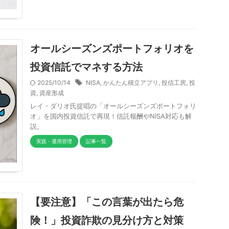
オールシーズンズポートフォリオを
投資信託でマネする方法
2025/10/14
NISA
,
かんたん積立アプリ
,
投信工房
,
投
資
,
資産形成
レイ・ダリオ氏提唱の「オールシーズンズポートフォリ
オ」を国内投資信託で再現！信託報酬やNISA対応も解
説。
実践・運用管理
記事一覧
【要注意】「この言葉が出たら危
険！」投資詐欺の見分け方と対策