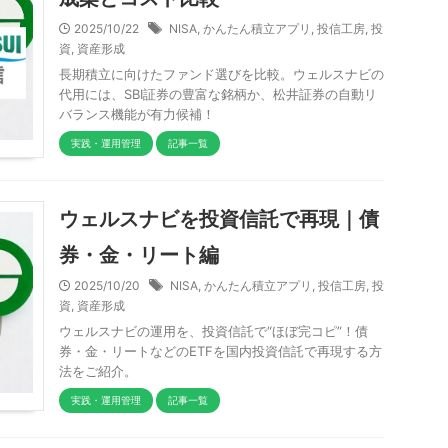
2025/10/22
NISA
,
かんたん積立アプリ
,
投信工房
,
投
資
,
資産形成
長期積立に向けたファンド選びを比較。ウェルスナビの
代用には、SBI証券の豊富な銘柄か、松井証券の自動リ
バランス機能が有力候補！
実践・運用管理
記事一覧
ウェルスナビを投資信託で再現｜債
券・金・リート編
2025/10/20
NISA
,
かんたん積立アプリ
,
投信工房
,
投
資
,
資産形成
ウェルスナビの運用を、投資信託で“ほぼ完コピ”！債
券・金・リートなどのETFを国内投資信託で再現する方
法をご紹介。
実践・運用管理
記事一覧