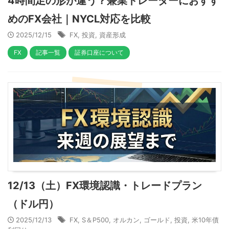
4時間足の形が違う？兼業トレーダーにおすす
めのFX会社｜NYCL対応を比較
2025/12/15
FX
,
投資
,
資産形成
FX
記事一覧
証券口座について
12/13（土）FX環境認識・トレードプラン
（ドル円）
2025/12/13
FX
,
S＆P500
,
オルカン
,
ゴールド
,
投資
,
米10年債