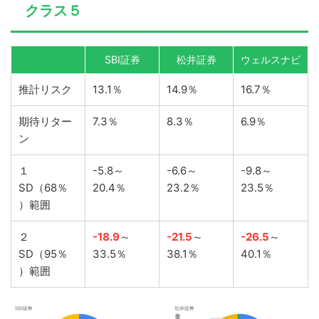
クラス５
SBI証券
松井証券
ウェルスナビ
推計リスク
13.1％
14.9％
16.7％
期待リター
7.3％
8.3％
6.9％
ン
１
-5.8～
-6.6～
-9.8～
SD（68％
20.4％
23.2％
23.5％
）範囲
２
-18.9
～
-21.5
～
-26.5
～
SD（95％
33.5％
38.1％
40.1％
）範囲