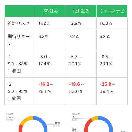
SBI証券
松井証券
ウェルスナビ
推計リスク
11.2％
12.9％
16.3％
期待リター
6.2％
7.2％
6.8％
ン
１
-5.0～
-5.7～
-9.5～
SD（68％
17.4％
20.1％
23.1％
）範囲
２
-16.2
～
-18.6
～
-
25.8
～
SD（95％
28.6％
33.0％
39.4％
）範囲