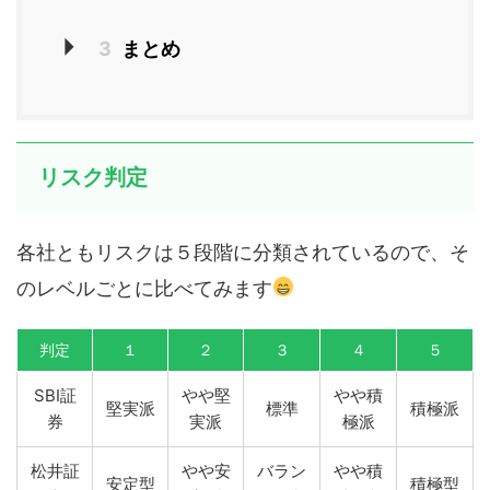
3
まとめ
リスク判定
各社ともリスクは５段階に分類されているので、そ
のレベルごとに比べてみます
判定
１
２
３
４
５
SBI証
やや堅
やや積
堅実派
標準
積極派
券
実派
極派
松井証
やや安
バラン
やや積
安定型
積極型