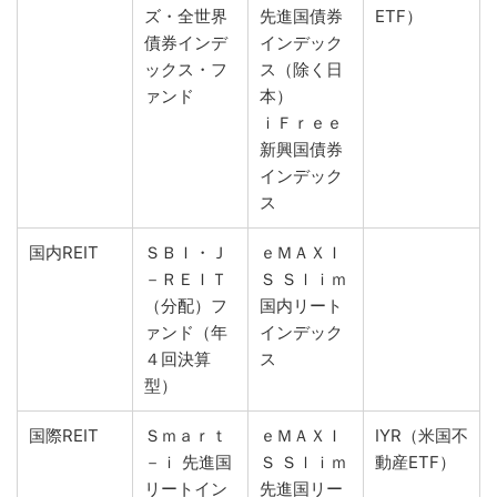
ズ・全世界
先進国債券
ETF）
債券インデ
インデック
ックス・フ
ス（除く日
ァンド
本）
ｉＦｒｅｅ
新興国債券
インデック
ス
国内REIT
ＳＢＩ・Ｊ
ｅＭＡＸＩ
－ＲＥＩＴ
Ｓ Ｓｌｉｍ
（分配）フ
国内リート
ァンド（年
インデック
４回決算
ス
型）
国際REIT
Ｓｍａｒｔ
ｅＭＡＸＩ
IYR（米国不
－ｉ 先進国
Ｓ Ｓｌｉｍ
動産ETF）
リートイン
先進国リー