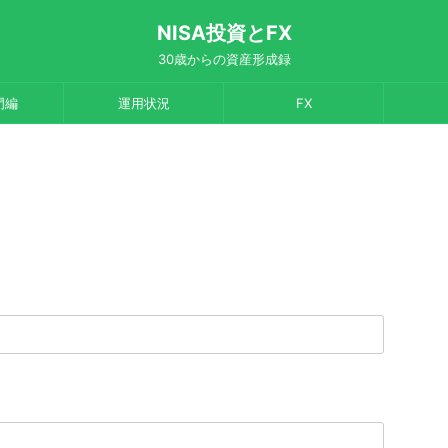
NISA投資とFX
30歳からの資産形成録
門編
運用状況
FX