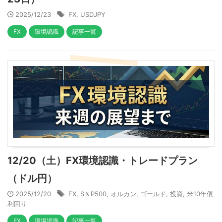
2025/12/23
FX
,
USDJPY
FX
環境認識
記事一覧
12/20（土）FX環境認識・トレードプラン
（ドル円）
2025/12/20
FX
,
S＆P500
,
オルカン
,
ゴールド
,
投資
,
米10年債
利回り
FX
環境認識
記事一覧