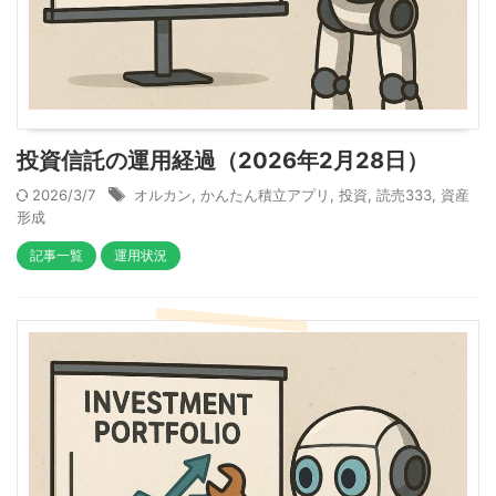
投資信託の運用経過（2026年2月28日）
2026/3/7
オルカン
,
かんたん積立アプリ
,
投資
,
読売333
,
資産
形成
記事一覧
運用状況