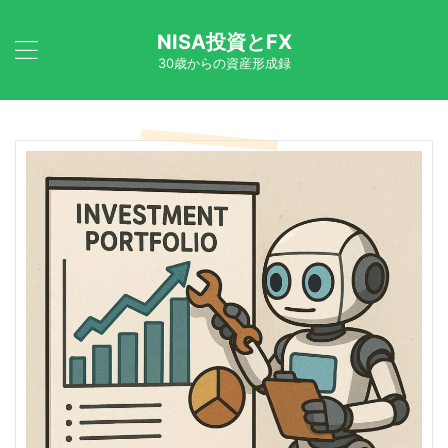
NISA投資とFX
30歳からの資産形成録