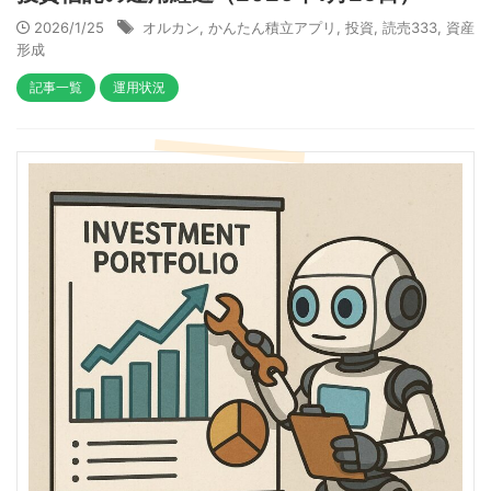
2026/1/25
オルカン
,
かんたん積立アプリ
,
投資
,
読売333
,
資産
形成
記事一覧
運用状況