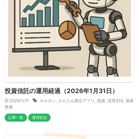
投資信託の運用経過（2026年1月31日）
2026/1/31
オルカン
,
かんたん積立アプリ
,
投資
,
読売333
,
資産
形成
記事一覧
運用状況