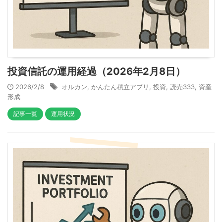
投資信託の運用経過（2026年2月8日）
2026/2/8
オルカン
,
かんたん積立アプリ
,
投資
,
読売333
,
資産
形成
記事一覧
運用状況