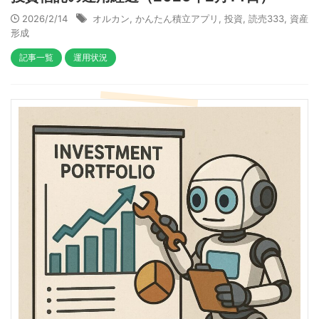
2026/2/14
オルカン
,
かんたん積立アプリ
,
投資
,
読売333
,
資産
形成
記事一覧
運用状況