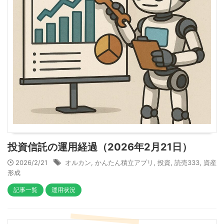
投資信託の運用経過（2026年2月21日）
2026/2/21
オルカン
,
かんたん積立アプリ
,
投資
,
読売333
,
資産
形成
記事一覧
運用状況