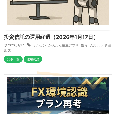
投資信託の運用経過（2026年1月17日）
2026/1/17
オルカン
,
かんたん積立アプリ
,
投資
,
読売333
,
資産
形成
記事一覧
運用状況