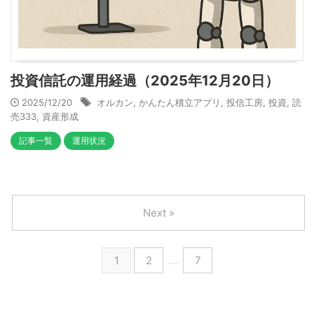
投資信託の運用経過（2025年12月20日）
2025/12/20
オルカン
,
かんたん積立アプリ
,
投信工房
,
投資
,
読
売333
,
資産形成
記事一覧
運用状況
Next »
1
2
…
7