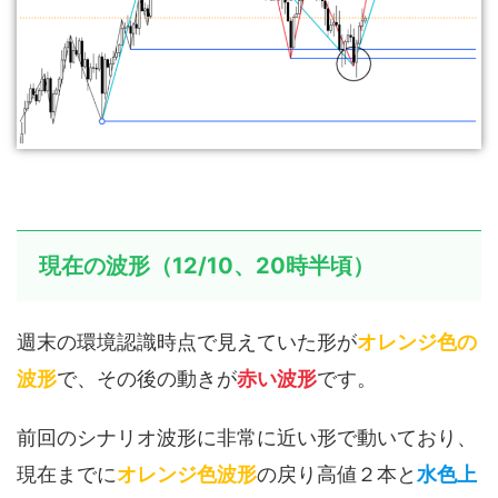
現在の波形（12/10、20時半頃）
週末の環境認識時点で見えていた形が
オレンジ色の
波形
で、その後の動きが
赤い波形
です。
前回のシナリオ波形に非常に近い形で動いており、
現在までに
オレンジ色波形
の戻り高値２本と
水色上