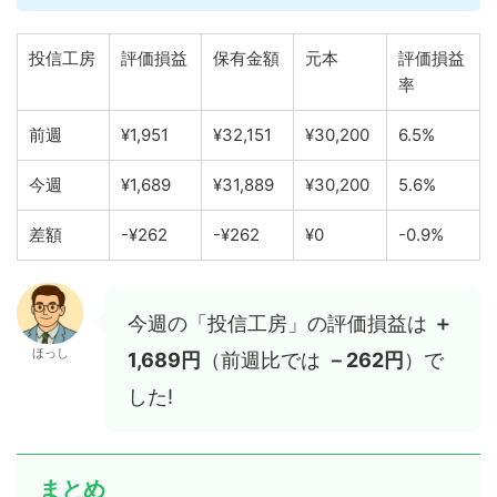
投信工房
評価損益
保有金額
元本
評価損益
率
前週
¥1,951
¥32,151
¥30,200
6.5%
今週
¥1,689
¥31,889
¥30,200
5.6%
差額
-¥262
-¥262
¥0
-0.9%
今週の「投信工房」の評価損益は
＋
ほっし
1,689円
（前週比では
－262円
）で
した!
まとめ