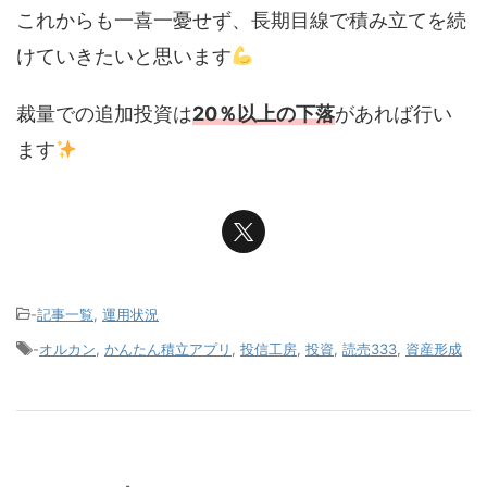
これからも一喜一憂せず、長期目線で積み立てを続
けていきたいと思います
裁量での追加投資は
20％以上の下落
があれば行い
ます
-
記事一覧
,
運用状況
-
オルカン
,
かんたん積立アプリ
,
投信工房
,
投資
,
読売333
,
資産形成