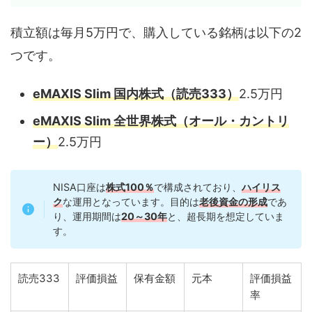
積立額は毎月5万円で、購入している銘柄は以下の2
つです。
eMAXIS Slim 国内株式（読売333）
2.5万円
eMAXIS Slim 全世界株式（オール・カントリ
ー）
2.5万円
NISA口座は
株式100％
で構成されており、
ハイリス
ク
な運用となっています。目的は
老後資金の形成
であ
り、運用期間は
20～
3
0年
と、超長期を想定していま
す。
読売333
評価損益
保有金額
元本
評価損益
率