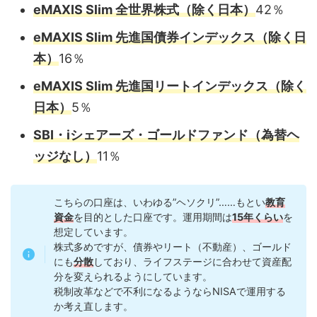
eMAXIS Slim 全世界株式（除く日本）
42％
eMAXIS Slim 先進国債券インデックス（除く日
本）
16％
eMAXIS Slim
先進国リートインデックス（除く
日本）
5％
SBI・iシェアーズ・ゴールドファンド（為替ヘ
ッジなし）
11％
こちらの口座は、いわゆる”ヘソクリ”……もとい
教育
資金
を目的とした口座です。運用期間は
15年くらい
を
想定しています。
株式多めですが、債券やリート（不動産）、ゴールド
にも
分散
しており、ライフステージに合わせて資産配
分を変えられるようにしています。
税制改革などで不利になるようならNISAで運用する
か考え直します。