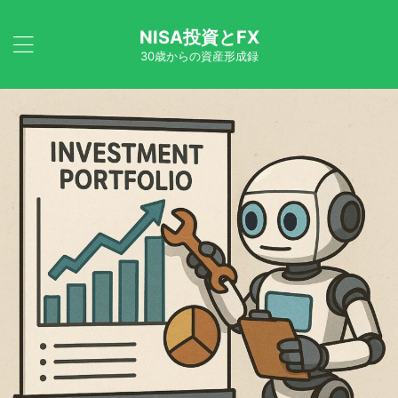
NISA投資とFX
30歳からの資産形成録