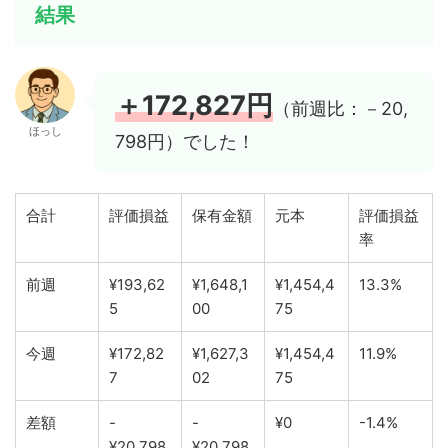
結果
＋172,827円
（前週比：－20,
ほっし
798円）でした！
合計
評価損益
保有金額
元本
評価損益
率
前週
¥193,62
¥1,648,1
¥1,454,4
13.3%
5
00
75
今週
¥172,82
¥1,627,3
¥1,454,4
11.9%
7
02
75
差額
-
-
¥0
-1.4%
¥20,798
¥20,798