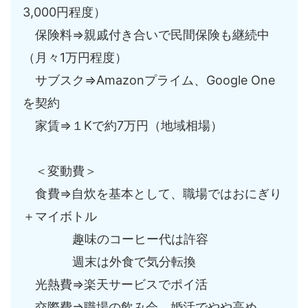
3,000円程度）
保険料⇒親戚付き合いで民間保険も継続中
（月々1万円程度）
サブスク⇒Amazonプライム、Google One
を契約
家賃⇒１Kで約7万円（地域相場）
＜変動費＞
食費⇒自炊を基本として、職場ではおにぎり
＋マイボトル
趣味のコーヒー代は許容
週末は外食で気分転換
光熱費⇒楽天サービスでポイ活
交際費⇒職場の飲み会、婚活でやや高め