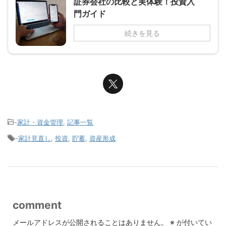
証券会社の比較と実体験！投資入
門ガイド
続きを見る
-
家計・資金管理
,
記事一覧
-
家計見直し
,
投資
,
貯蓄
,
資産形成
comment
メールアドレスが公開されることはありません。
※
が付いてい