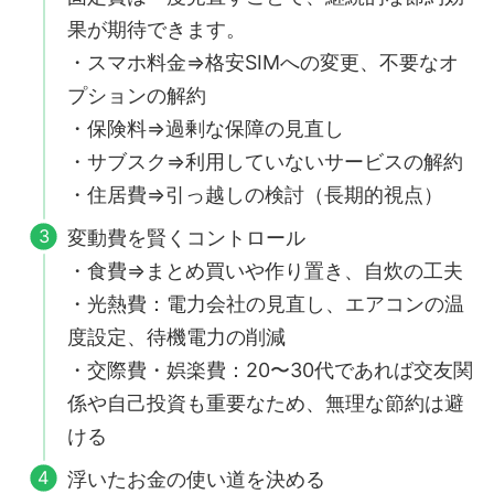
果が期待できます。
・スマホ料金⇒格安SIMへの変更、不要なオ
プションの解約
・保険料⇒過剰な保障の見直し
・サブスク⇒利用していないサービスの解約
・住居費⇒引っ越しの検討（長期的視点）
変動費を賢くコントロール
・食費⇒まとめ買いや作り置き、自炊の工夫
・光熱費：電力会社の見直し、エアコンの温
度設定、待機電力の削減
・交際費・娯楽費：20〜30代であれば交友関
係や自己投資も重要なため、無理な節約は避
ける
浮いたお金の使い道を決める