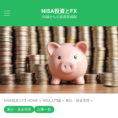
NISA投資とFX
30歳からの資産形成録
NISA投資とFX HOME
>
NISA入門編
>
家計・資金管理
>
家計・資金管理
記事一覧