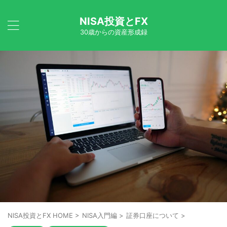
NISA投資とFX
30歳からの資産形成録
NISA投資とFX HOME
>
NISA入門編
>
証券口座について
>