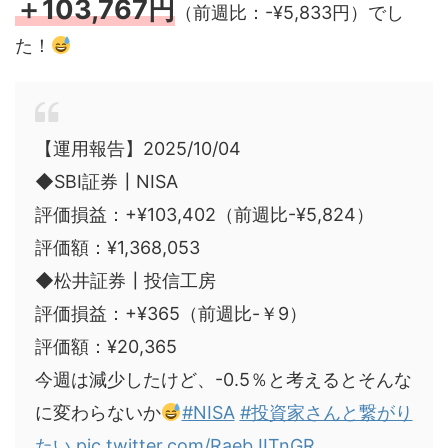
＋103,767円
（前週比：-¥5,833円）でし
た！
【運用報告】2025/10/04
◆SBI証券┃NISA
評価損益：+¥103,402（前週比-¥5,824）
評価額：¥1,368,053
◆松井証券┃投信工房
評価損益：+¥365（前週比-￥9）
評価額：¥20,365
今週は減少したけど、-0.5％と考えるとそんな
に変わらないか
#NISA
#投資家さんと繋がり
たい
pic.twitter.com/RaebJITnGR