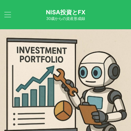
NISA投資とFX
30歳からの資産形成録