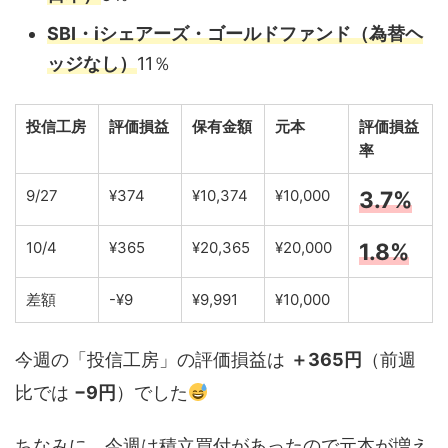
SBI・iシェアーズ・ゴールドファンド（為替ヘ
ッジなし）
11％
投信工房
評価損益
保有金額
元本
評価損益
率
9/27
¥374
¥10,374
¥10,000
3.7%
10/4
¥365
¥20,365
¥20,000
1.8%
差額
-¥9
¥9,991
¥10,000
今週の「投信工房」の評価損益は
＋365円
（前週
比では
−9円
）でした
ちなみに、今週は積立買付があったので元本が増え