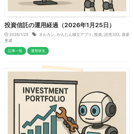
投資信託の運用経過（2026年1月25日）
2026/1/25
オルカン
,
かんたん積立アプリ
,
投資
,
読売333
,
資産
形成
記事一覧
運用状況