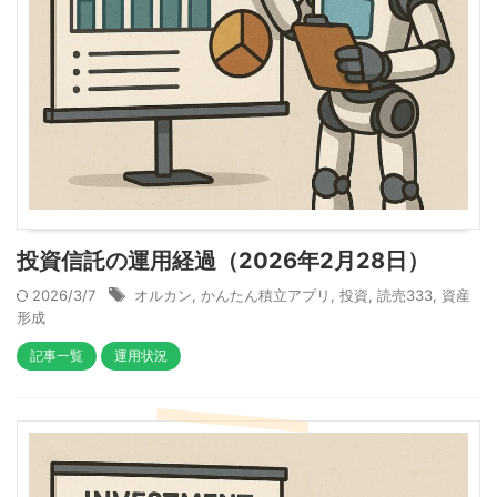
投資信託の運用経過（2026年2月28日）
2026/3/7
オルカン
,
かんたん積立アプリ
,
投資
,
読売333
,
資産
形成
記事一覧
運用状況