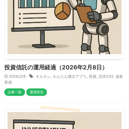
投資信託の運用経過（2026年2月8日）
2026/2/8
オルカン
,
かんたん積立アプリ
,
投資
,
読売333
,
資産
形成
記事一覧
運用状況