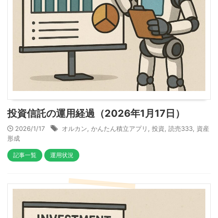
投資信託の運用経過（2026年1月17日）
2026/1/17
オルカン
,
かんたん積立アプリ
,
投資
,
読売333
,
資産
形成
記事一覧
運用状況