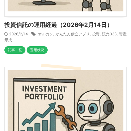
投資信託の運用経過（2026年2月14日）
2026/2/14
オルカン
,
かんたん積立アプリ
,
投資
,
読売333
,
資産
形成
記事一覧
運用状況