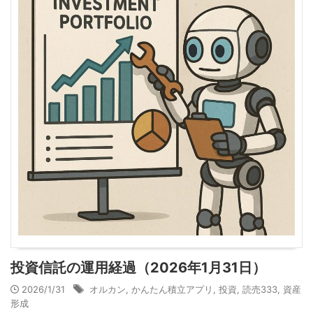
投資信託の運用経過（2026年1月31日）
2026/1/31
オルカン
,
かんたん積立アプリ
,
投資
,
読売333
,
資産
形成