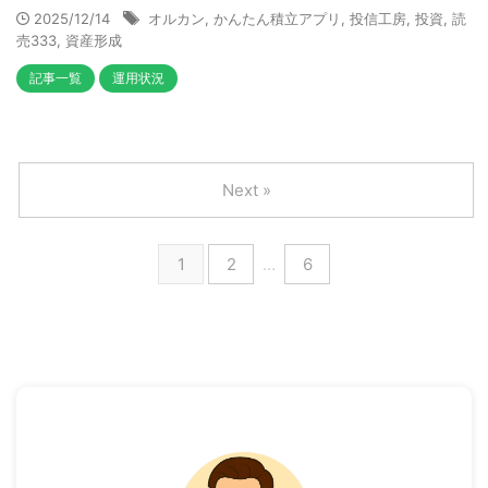
2025/12/14
オルカン
,
かんたん積立アプリ
,
投信工房
,
投資
,
読
売333
,
資産形成
記事一覧
運用状況
Next »
1
2
…
6