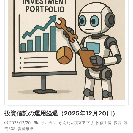
投資信託の運用経過（2025年12月20日）
2025/12/20
オルカン
,
かんたん積立アプリ
,
投信工房
,
投資
,
読
売333
,
資産形成