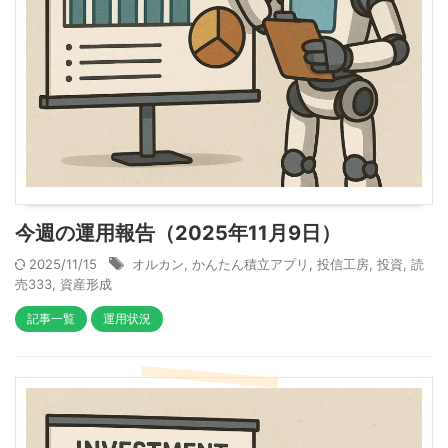
今週の運用報告（2025年11月9日）
2025/11/15
オルカン
,
かんたん積立アプリ
,
投信工房
,
投資
,
読
売333
,
資産形成
記事一覧
運用状況