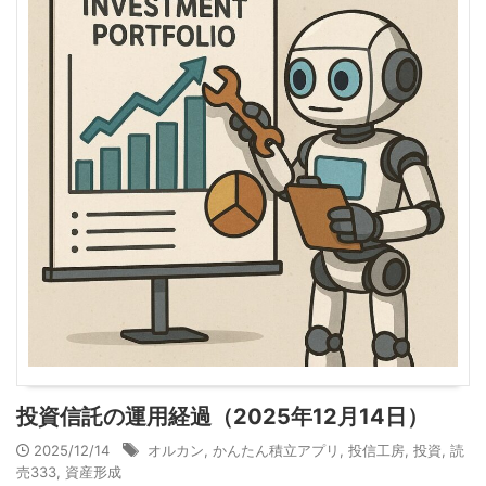
投資信託の運用経過（2025年12月14日）
2025/12/14
オルカン
,
かんたん積立アプリ
,
投信工房
,
投資
,
読
売333
,
資産形成