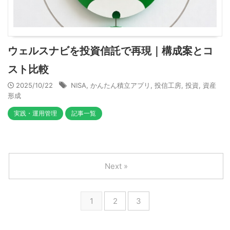
ウェルスナビを投資信託で再現｜構成案とコ
スト比較
2025/10/22
NISA
,
かんたん積立アプリ
,
投信工房
,
投資
,
資産
形成
実践・運用管理
記事一覧
Next »
1
2
3