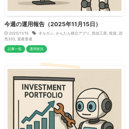
今週の運用報告（2025年11月15日）
2025/11/15
オルカン
,
かんたん積立アプリ
,
投信工房
,
投資
,
読
売333
,
資産形成
記事一覧
運用状況