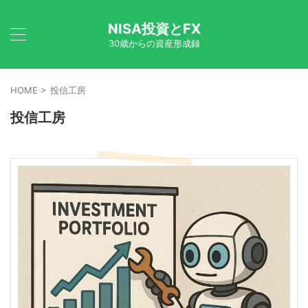
NISA投資とFX
30歳からの資産形成録
HOME
>
投信工房
投信工房