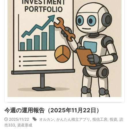
今週の運用報告（2025年11月22日）
2025/11/22
オルカン
,
かんたん積立アプリ
,
投信工房
,
投資
,
読
売333
,
資産形成