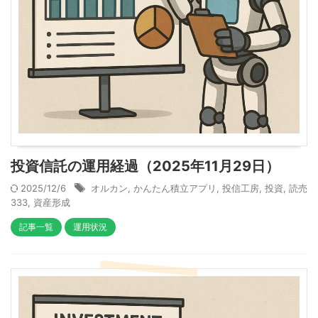
投資信託の運用経過（2025年11月29日）
2025/12/6
オルカン
,
かんたん積立アプリ
,
投信工房
,
投資
,
読売
333
,
資産形成
記事一覧
運用状況