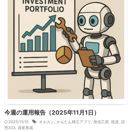
今週の運用報告（2025年11月1日）
2025/11/15
オルカン
,
かんたん積立アプリ
,
投信工房
,
投資
,
読
売333
,
資産形成