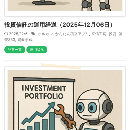
投資信託の運用経過（2025年12月06日）
2025/12/6
オルカン
,
かんたん積立アプリ
,
投信工房
,
投資
,
読
売333
,
資産形成
記事一覧
運用状況