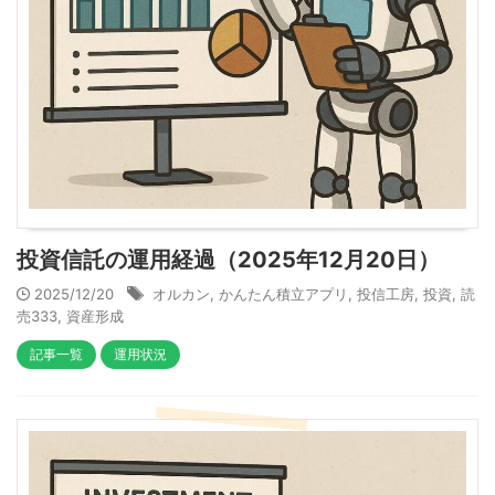
投資信託の運用経過（2025年12月20日）
2025/12/20
オルカン
,
かんたん積立アプリ
,
投信工房
,
投資
,
読
売333
,
資産形成
記事一覧
運用状況