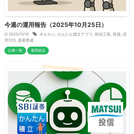
今週の運用報告（2025年10月25日）
2025/11/15
オルカン
,
かんたん積立アプリ
,
投信工房
,
投資
,
読
売333
,
資産形成
記事一覧
運用状況