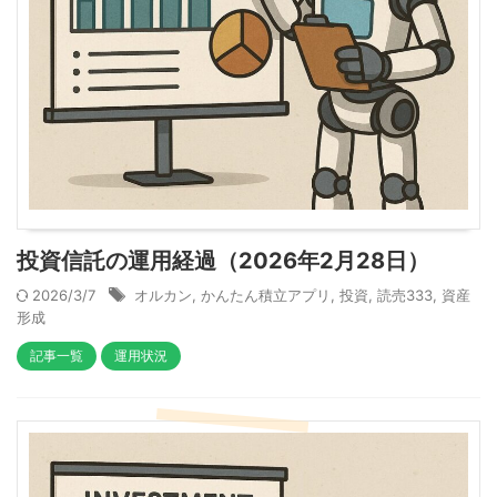
投資信託の運用経過（2026年2月28日）
2026/3/7
オルカン
,
かんたん積立アプリ
,
投資
,
読売333
,
資産
形成
記事一覧
運用状況