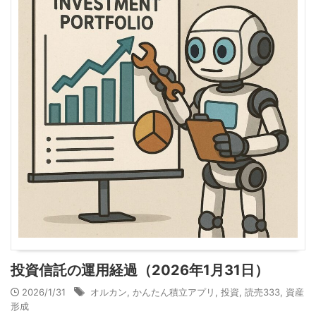
投資信託の運用経過（2026年1月31日）
2026/1/31
オルカン
,
かんたん積立アプリ
,
投資
,
読売333
,
資産
形成