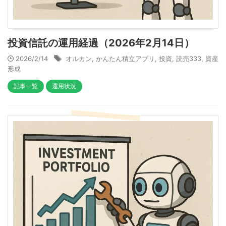
投資信託の運用経過（2026年2月14日）
2026/2/14
オルカン
,
かんたん積立アプリ
,
投資
,
読売333
,
資産
形成
記事一覧
運用状況