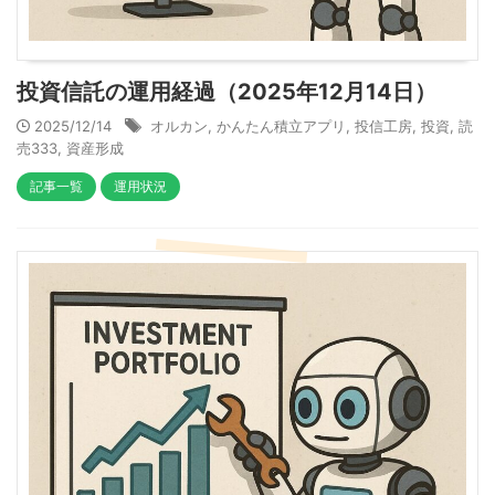
投資信託の運用経過（2025年12月14日）
2025/12/14
オルカン
,
かんたん積立アプリ
,
投信工房
,
投資
,
読
売333
,
資産形成
記事一覧
運用状況