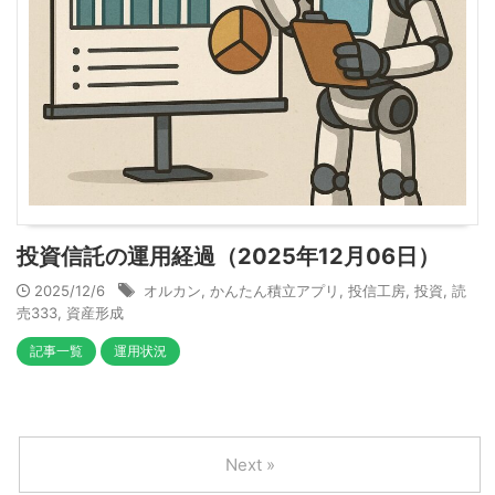
投資信託の運用経過（2025年12月06日）
2025/12/6
オルカン
,
かんたん積立アプリ
,
投信工房
,
投資
,
読
売333
,
資産形成
記事一覧
運用状況
Next »