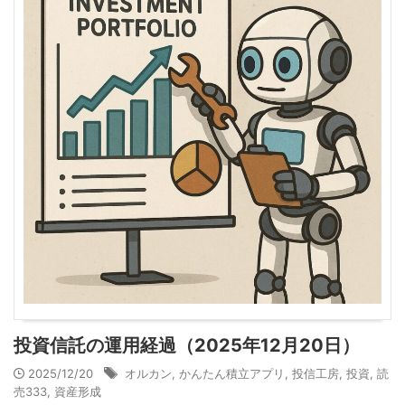
投資信託の運用経過（2025年12月20日）
2025/12/20
オルカン
,
かんたん積立アプリ
,
投信工房
,
投資
,
読
売333
,
資産形成