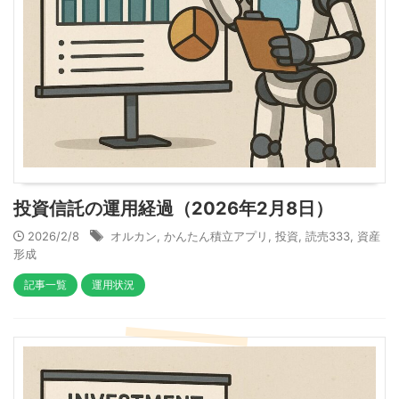
投資信託の運用経過（2026年2月8日）
2026/2/8
オルカン
,
かんたん積立アプリ
,
投資
,
読売333
,
資産
形成
記事一覧
運用状況