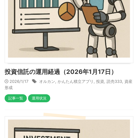
投資信託の運用経過（2026年1月17日）
2026/1/17
オルカン
,
かんたん積立アプリ
,
投資
,
読売333
,
資産
形成
記事一覧
運用状況