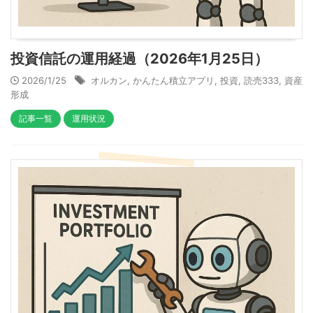
投資信託の運用経過（2026年1月25日）
2026/1/25
オルカン
,
かんたん積立アプリ
,
投資
,
読売333
,
資産
形成
記事一覧
運用状況