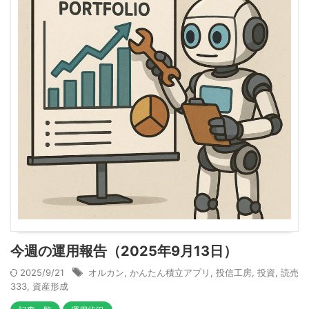
今週の運用報告（2025年9月13日）
2025/9/21
オルカン
,
かんたん積立アプリ
,
投信工房
,
投資
,
読売
333
,
資産形成