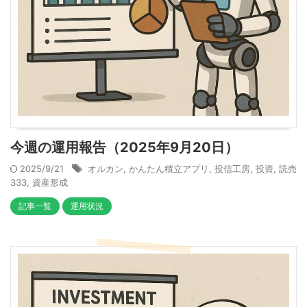
今週の運用報告（2025年9月20日）
2025/9/21
オルカン
,
かんたん積立アプリ
,
投信工房
,
投資
,
読売
333
,
資産形成
記事一覧
運用状況